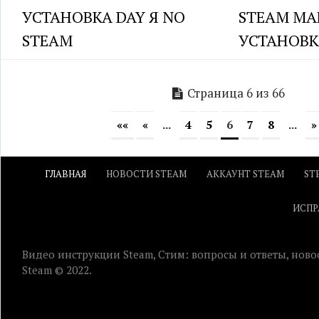
УСТАНОВКА DAY Я NO
STEAM MAF
STEAM
УСТАНОВК
Страница 6 из 66
««
«
...
4
5
6
7
8
...
»
ГЛАВНАЯ
НОВОСТИ STEAM
АККАУНТ STEAM
ST
ИСПР
Видео инструкции Steam, Стим: вопросы и ответы, ново
Steam © 2022.