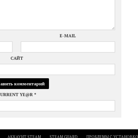
E-MAIL
САЙТ
CURRENT YE@R
*
АККАУНТ STEAM
STEAM GUARD
ПРОБЛЕМЫ С УСТАНОВК