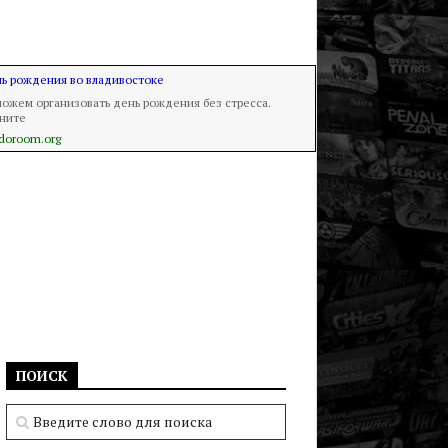
ь рождения во владивостоке
ожем организовать день рождения без стресса.
ните
doroom.org
ПОИСК