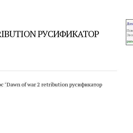
Ден
RIBUTION РУСИФИКАТОР
Пом
Зво
pan
 "Dawn of war 2 retribution русификатор