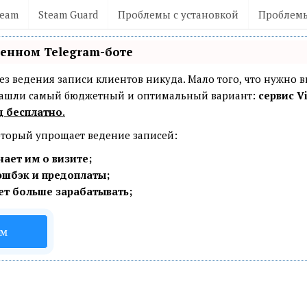
team
Steam Guard
Проблемы с установкой
Проблемы
венном Telegram-боте
— без ведения записи клиентов никуда. Мало того, что нужно 
 Нашли самый бюджетный и оптимальный вариант:
сервис Vi
ц бесплатно
.
который упрощает ведение записей:
ает им о визите;
эшбэк и предоплаты;
ет больше зарабатывать;
ом