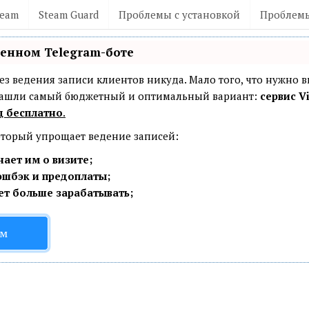
team
Steam Guard
Проблемы с установкой
Проблемы
венном Telegram-боте
— без ведения записи клиентов никуда. Мало того, что нужно 
 Нашли самый бюджетный и оптимальный вариант:
сервис Vi
ц бесплатно
.
который упрощает ведение записей:
ает им о визите;
эшбэк и предоплаты;
ет больше зарабатывать;
ом