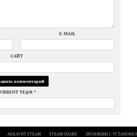
E-MAIL
САЙТ
CURRENT YE@R
*
АККАУНТ STEAM
STEAM GUARD
ПРОБЛЕМЫ С УСТАНОВК