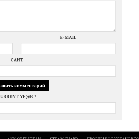
E-MAIL
САЙТ
CURRENT YE@R
*
АККАУНТ STEAM
STEAM GUARD
ПРОБЛЕМЫ С УСТАНОВК