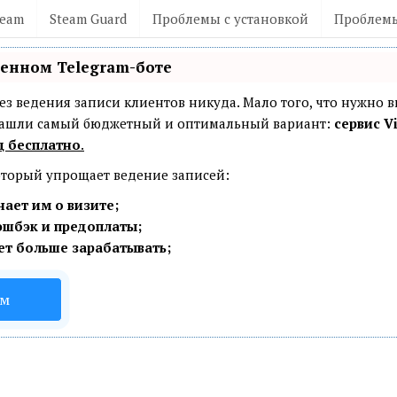
team
Steam Guard
Проблемы с установкой
Проблемы
венном Telegram-боте
— без ведения записи клиентов никуда. Мало того, что нужно 
 Нашли самый бюджетный и оптимальный вариант:
сервис Vi
ц бесплатно
.
который упрощает ведение записей:
ает им о визите;
эшбэк и предоплаты;
ет больше зарабатывать;
ом