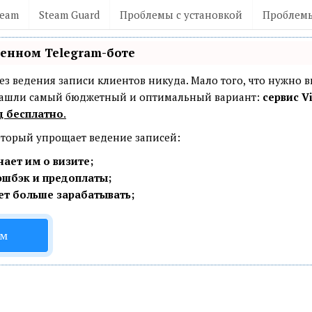
team
Steam Guard
Проблемы с установкой
Проблемы
венном Telegram-боте
— без ведения записи клиентов никуда. Мало того, что нужно 
 Нашли самый бюджетный и оптимальный вариант:
сервис Vi
ц бесплатно
.
который упрощает ведение записей:
ает им о визите;
эшбэк и предоплаты;
ет больше зарабатывать;
ом