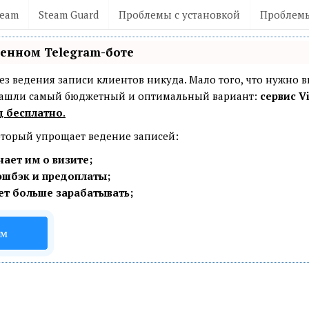
team
Steam Guard
Проблемы с установкой
Проблемы
венном Telegram-боте
— без ведения записи клиентов никуда. Мало того, что нужно 
 Нашли самый бюджетный и оптимальный вариант:
сервис Vi
ц бесплатно
.
который упрощает ведение записей:
ает им о визите;
эшбэк и предоплаты;
ет больше зарабатывать;
ом