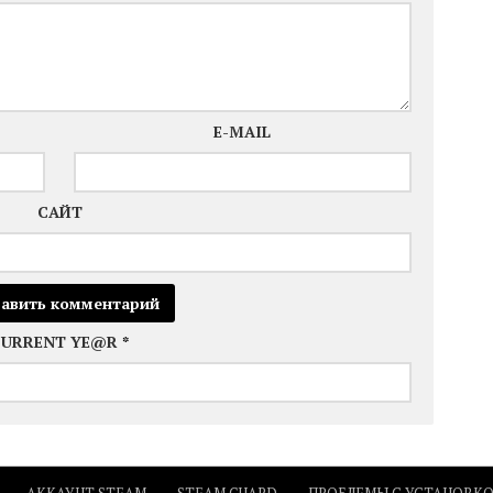
E-MAIL
САЙТ
CURRENT YE@R
*
АККАУНТ STEAM
STEAM GUARD
ПРОБЛЕМЫ С УСТАНОВК