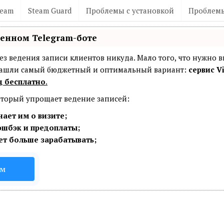
team
Steam Guard
Проблемы с установкой
Проблемы
венном Telegram-боте
— без ведения записи клиентов никуда. Мало того, что нужно 
 Нашли самый бюджетный и оптимальный вариант:
сервис Vi
ц бесплатно
.
который упрощает ведение записей:
ает им о визите;
эшбэк и предоплаты;
ет больше зарабатывать;
ом