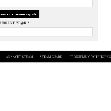
CURRENT YE@R
*
АККАУНТ STEAM
STEAM GUARD
ПРОБЛЕМЫ С УСТАНОВК
ИСПРАВЛЕНИЕ ОШИБОК
ы и ответы, новости Steam