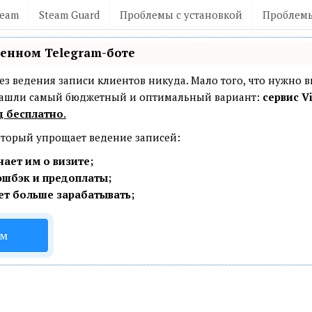
team
Steam Guard
Проблемы с установкой
Проблемы
венном Telegram-боте
— без ведения записи клиентов никуда. Мало того, что нужно 
 Нашли самый бюджетный и оптимальный вариант:
сервис Vi
ц бесплатно
.
который упрощает ведение записей:
ает им о визите;
эшбэк и предоплаты;
ет больше зарабатывать;
ом