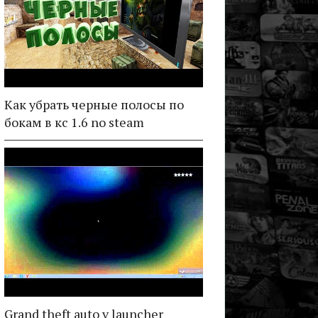
Как убрать черные полосы по
бокам в кс 1.6 no steam
Grand theft auto v launcher