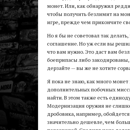
монет. Или, как обнаружил редди
чтобы получить безлимит на мон
игре, прежде чем прикончите сво
Но я бы не советовал так делать
соглашение. Но уж если вы решил
что вам нужно. Это даст вам без
боеприпасы либо закодированы, л
дерзайте — вы же не хотите сорв
Я пока не знаю, как много монет 
дополнительных побочных миссий
найти. В этом также есть единод
Модернизация оружия не слишко
дробовика, например, обойдется
значительно дешевле, чем боль