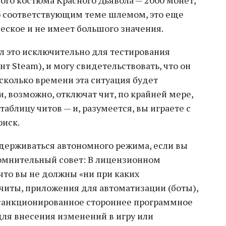
ого костюма Красного Дьявола — 2000 монет,
го соответствующим теме шлемом, это еще
ческое и не имеет большого значения.
лал это исключительно для тестирования
нт Steam), и могу свидетельствовать, что он
сколько времени эта ситуация будет
, возможно, отключат чит, по крайней мере,
таблицу читов — и, разумеется, вы играете с
риск.
держиваться автономного режима, если вы
 сомнительный совет: В лицензионном
что вы не должны «ни при каких
 читы, приложения для автоматизации (боты),
есанкционированное стороннее программное
ля внесения изменений в игру или