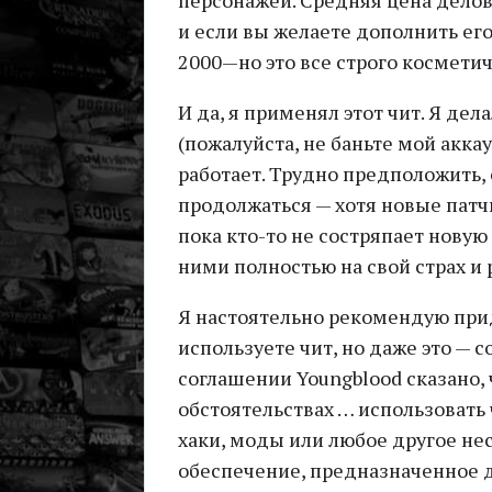
персонажей. Средняя цена делов
и если вы желаете дополнить е
2000—но это все строго космети
И да, я применял этот чит. Я де
(пожалуйста, не баньте мой аккау
работает. Трудно предположить, 
продолжаться — хотя новые патчи
пока кто-то не состряпает новую 
ними полностью на свой страх и 
Я настоятельно рекомендую при
используете чит, но даже это —
соглашении Youngblood сказано, 
обстоятельствах … использовать
хаки, моды или любое другое н
обеспечение, предназначенное д