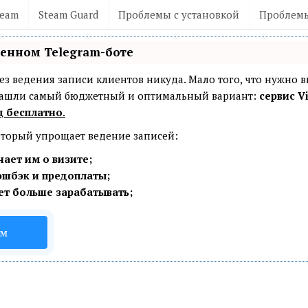
team
Steam Guard
Проблемы с установкой
Проблемы
венном Telegram-боте
— без ведения записи клиентов никуда. Мало того, что нужно 
 Нашли самый бюджетный и оптимальный вариант:
сервис Vi
ц бесплатно
.
который упрощает ведение записей:
ает им о визите;
эшбэк и предоплаты;
ет больше зарабатывать;
ом