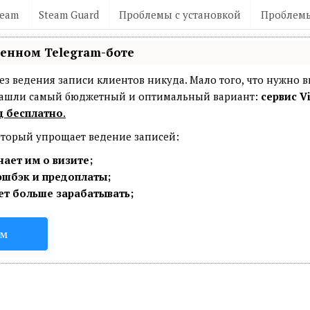
team
Steam Guard
Проблемы с установкой
Проблемы
венном Telegram-боте
— без ведения записи клиентов никуда. Мало того, что нужно 
 Нашли самый бюджетный и оптимальный вариант:
сервис Vi
ц бесплатно
.
который упрощает ведение записей:
ает им о визите;
эшбэк и предоплаты;
ет больше зарабатывать;
ом