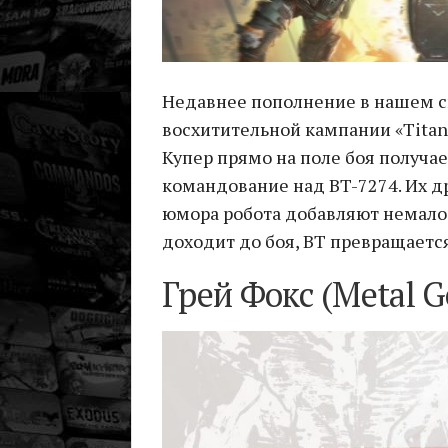
Недавнее пополнение в нашем сп
восхитительной кампании «Titan
Купер прямо на поле боя получа
командование над BT-7274. Их д
юмора робота добавляют немало 
доходит до боя, BT превращаетс
Грей Фокс (Metal Ge