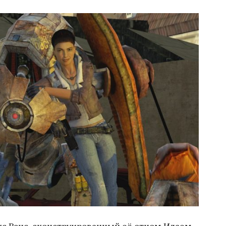
с Вэнс, сконструированный её отцом Илаем,