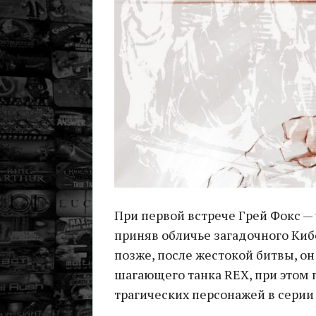
При первой встрече Грей Фокс —
приняв обличье загадочного Киб
позже, после жестокой битвы, он
шагающего танка REX, при этом п
трагических персонажей в серии и