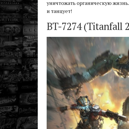
уничтожать органическую жизнь. 
и танцует!
BT-7274 (Titanfall 2