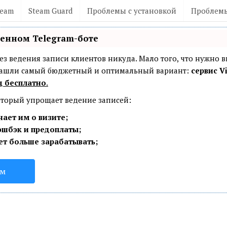
team
Steam Guard
Проблемы с установкой
Проблемы
венном Telegram-боте
— без ведения записи клиентов никуда. Мало того, что нужно 
 Нашли самый бюджетный и оптимальный вариант:
сервис Vi
ц бесплатно
.
который упрощает ведение записей:
ает им о визите;
эшбэк и предоплаты;
ет больше зарабатывать;
ом