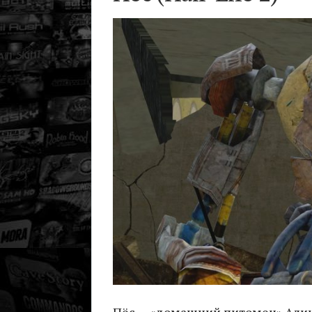
Пёс — «домашний питомец» Алик