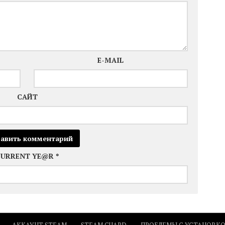
E-MAIL
САЙТ
CURRENT YE@R
*
АККАУНТ STEAM
STEAM GUARD
ПРОБЛЕМЫ С УСТАНОВК