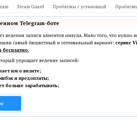
team
Steam Guard
Проблемы с установкой
Проблемы
венном Telegram-боте
— без ведения записи клиентов никуда. Мало того, что нужно 
 Нашли самый бюджетный и оптимальный вариант:
сервис Vi
ц бесплатно
.
который упрощает ведение записей:
ает им о визите;
эшбэк и предоплаты;
ет больше зарабатывать;
ом