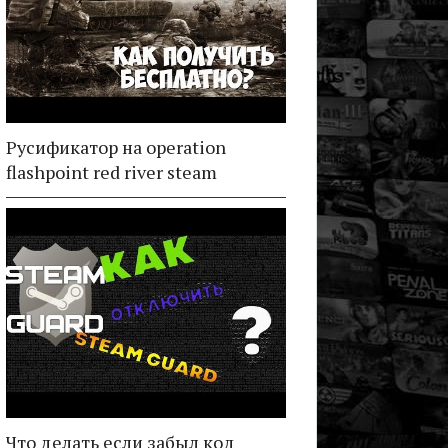
Русификатор на operation
flashpoint red river steam
Что делать если забыл код