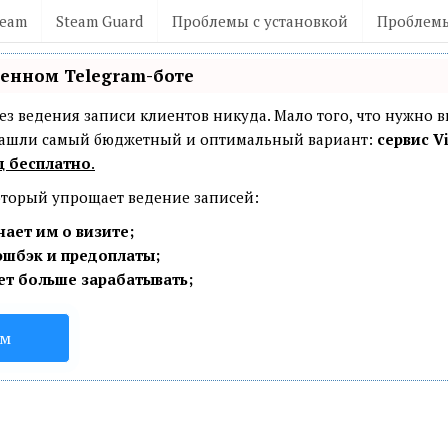
team
Steam Guard
Проблемы с установкой
Проблемы
венном Telegram-боте
— без ведения записи клиентов никуда. Мало того, что нужно 
 Нашли самый бюджетный и оптимальный вариант:
сервис Vi
ц бесплатно
.
который упрощает ведение записей:
ает им о визите;
эшбэк и предоплаты;
ет больше зарабатывать;
ом