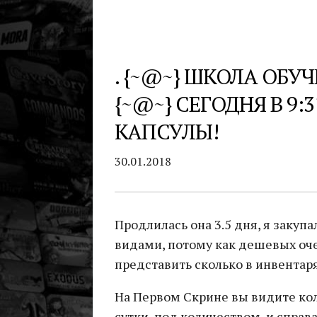
. {~@~} ШКОЛА ОБУ
{~@~} СЕГОДНЯ В 9:
КАПСУЛЫ!
30.01.2018
Продлилась она 3.5 дня, я закуп
видами, потому как дешевых оче
представить сколько в инвентаря
На Первом Скрине вы видите кол
сутки, под количеством, и справ