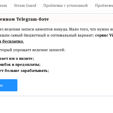
team
Steam Guard
Проблемы с установкой
Проблемы
венном Telegram-боте
— без ведения записи клиентов никуда. Мало того, что нужно 
 Нашли самый бюджетный и оптимальный вариант:
сервис Vi
ц бесплатно
.
который упрощает ведение записей:
ает им о визите;
эшбэк и предоплаты;
ет больше зарабатывать;
ом