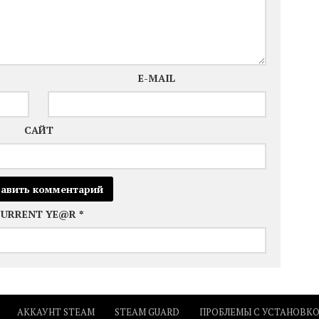
E-MAIL
САЙТ
CURRENT YE@R
*
АККАУНТ STEAM
STEAM GUARD
ПРОБЛЕМЫ С УСТАНОВК