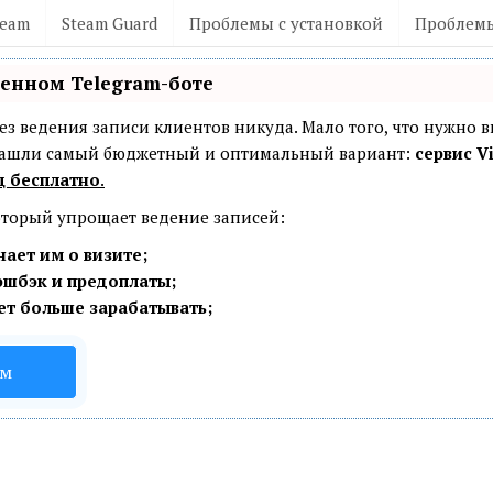
team
Steam Guard
Проблемы с установкой
Проблемы
венном Telegram-боте
— без ведения записи клиентов никуда. Мало того, что нужно 
 Нашли самый бюджетный и оптимальный вариант:
сервис Vi
ц бесплатно
.
который упрощает ведение записей:
ает им о визите;
эшбэк и предоплаты;
ет больше зарабатывать;
ом