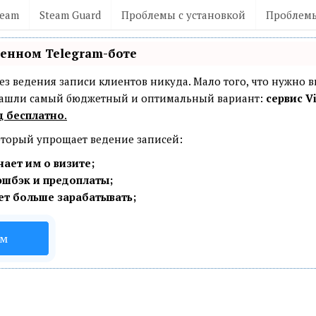
team
Steam Guard
Проблемы с установкой
Проблемы
венном Telegram-боте
— без ведения записи клиентов никуда. Мало того, что нужно 
 Нашли самый бюджетный и оптимальный вариант:
сервис Vi
ц бесплатно
.
который упрощает ведение записей:
ает им о визите;
эшбэк и предоплаты;
ет больше зарабатывать;
ом