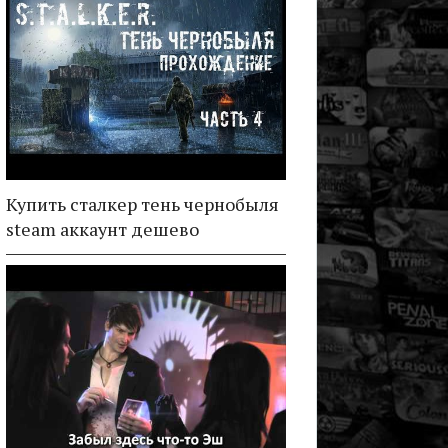
Купить сталкер тень чернобыля
steam аккаунт дешево