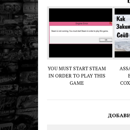
YOU MUST START STEAM
ASS
IN ORDER TO PLAY THIS
GAME
СОХ
ДОБАВ