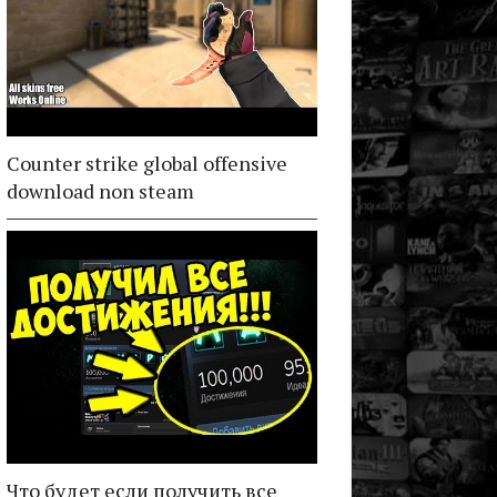
Counter strike global offensive
download non steam
Что будет если получить все