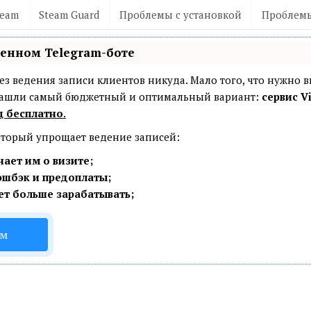
team
Steam Guard
Проблемы с установкой
Проблемы
венном Telegram-боте
— без ведения записи клиентов никуда. Мало того, что нужно 
 Нашли самый бюджетный и оптимальный вариант:
сервис Vi
ц бесплатно
.
который упрощает ведение записей:
ает им о визите;
эшбэк и предоплаты;
ет больше зарабатывать;
ом