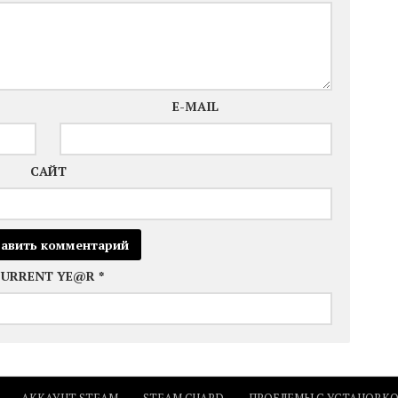
E-MAIL
САЙТ
CURRENT YE@R
*
АККАУНТ STEAM
STEAM GUARD
ПРОБЛЕМЫ С УСТАНОВК