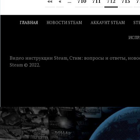
««
«
...
710
711
712
713
7
ГЛАВНАЯ
НОВОСТИ STEAM
АККАУНТ STEAM
ST
ИСПР
Видео инструкции Steam, Стим: вопросы и ответы, ново
Steam © 2022.